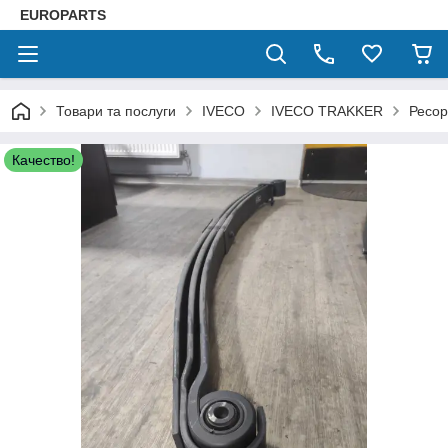
EUROPARTS
Товари та послуги
IVECO
IVECO TRAKKER
Ресор
Качество!