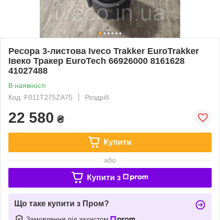
Ресора 3-листова Iveco Trakker EuroTrakker
Івеко Тракер EuroTech 66926000 8161628
41027488
В наявності
Код: F011T275ZA75
Роздріб
22 580
₴
Купити
або
Купити з
Що таке купити з Пром?
Замовлення під захистом