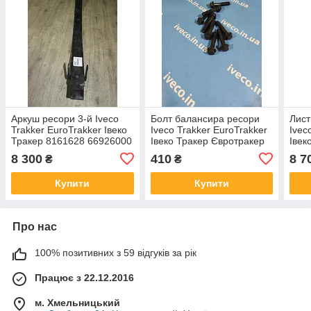
Аркуш ресори 3-й Iveco
Болт балансира ресори
Лист
Trakker EuroTrakker Івеко
Iveco Trakker EuroTrakker
Ivec
Тракер 8161628 66926000
Івеко Тракер Євротракер
Івек
66926003
1164572 M14X70 MM
816
8 300
410
8 7
₴
₴
669
Купити
Купити
Про нас
100% позитивних з 59 відгуків за рік
Працює з 22.12.2016
м. Хмельницький