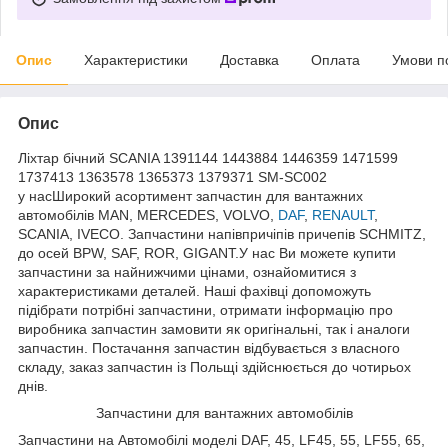
Опис
Характеристики
Доставка
Оплата
Умови п
Опис
Ліхтар бічний SCANIA 1391144 1443884 1446359 1471599
1737413 1363578 1365373 1379371 SM-SC002
у насШирокий асортимент запчастин для вантажних
автомобілів MAN, MERCEDES, VOLVO,
DAF
,
RENAULT
,
SCANIA, IVECO. Запчастини напівпричіпів причепів SCHMITZ,
до осей BPW, SAF, ROR, GIGANT.У нас Ви можете купити
запчастини за найнижчими цінами, ознайомитися з
характеристиками деталей. Наші фахівці допоможуть
підібрати потрібні запчастини, отримати інформацію про
виробника запчастин замовити як оригінальні, так і аналоги
запчастин. Постачання запчастин відбувається з власного
складу, заказ запчастин із Польщі здійснюється до чотирьох
днів.
Запчастини для вантажних автомобілів
Запчастини на Автомобілі моделі DAF, 45, LF45, 55, LF55, 65,