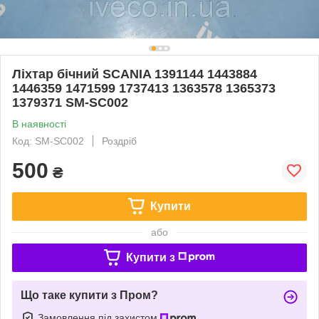
Ліхтар бічний SCANIA 1391144 1443884
1446359 1471599 1737413 1363578 1365373
1379371 SM-SC002
В наявності
Код: SM-SC002
Роздріб
500
₴
Купити
або
Купити з
Що таке купити з Пром?
Замовлення під захистом