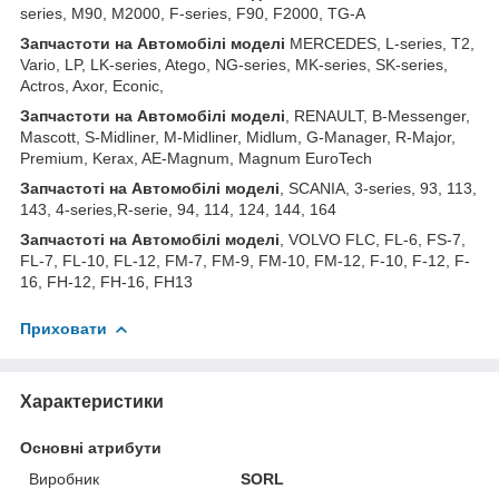
series, M90, M2000, F-series, F90, F2000, TG-A
З
апчастот
и
на
Автомобілі
моделі
MERCEDES, L-series, T2,
Vario, LP, LK-series, Atego, NG-series, MK-series, SK-series,
Actros, Axor, Econic,
З
апчастот
и
на
Автомобілі
моделі
, RENAULT, B-Messenger,
Mascott, S-Midliner, M-Midliner, Midlum, G-Manager, R-Major,
Premium, Kerax, AE-Magnum, Magnum EuroTech
З
апчастот
і на Автомобілі моделі
, SCANIA, 3-series, 93, 113,
143, 4-series,R-serie, 94, 114, 124, 144, 164
З
апчастот
і на Автомобілі моделі
, VOLVO FLC, FL-6, FS-7,
FL-7, FL-10, FL-12, FM-7, FM-9, FM-10, FM-12, F-10, F-12, F-
16, FH-12, FH-16, FH13
Приховати
Характеристики
Основні атрибути
Виробник
SORL